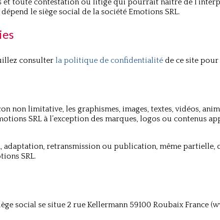
s et toute contestation ou litige qui pourrait naître de l’inter
dépend le siège social de la société Emotions SRL.
ies
uillez consulter
la politique de confidentialité
de ce site pour 
on non limitative, les graphismes, images, textes, vidéos, anima
motions SRL à l’exception des marques, logos ou contenus app
 adaptation, retransmission ou publication, même partielle, d
otions SRL.
 siège social se situe 2 rue Kellermann 59100 Roubaix France 