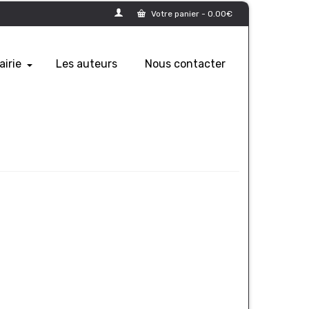
Votre panier
-
0.00
€
airie
Les auteurs
Nous contacter