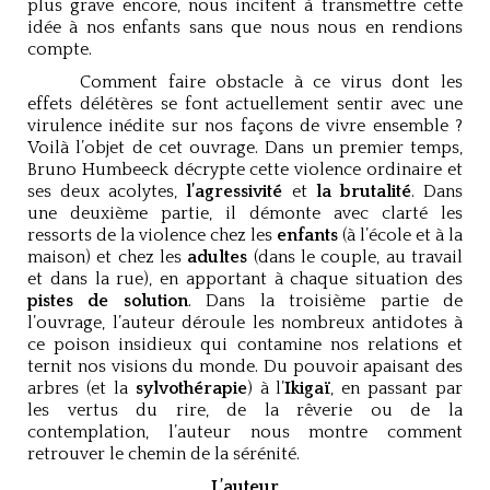
plus grave encore, nous incitent à transmettre cette
idée à nos enfants sans que nous nous en rendions
compte.
Comment faire obstacle à ce virus dont les
effets délétères se font actuellement sentir avec une
virulence inédite sur nos façons de vivre ensemble ?
Voilà l’objet de cet ouvrage. Dans un premier temps,
Bruno Humbeeck décrypte cette violence ordinaire et
ses deux acolytes,
l’agressivité
et
la brutalité
. Dans
une deuxième partie, il démonte avec clarté les
ressorts de la violence chez les
enfants
(à l’école et à la
maison) et chez les
adultes
(dans le couple, au travail
et dans la rue), en apportant à chaque situation des
pistes de solution
. Dans la troisième partie de
l’ouvrage, l’auteur déroule les nombreux antidotes à
ce poison insidieux qui contamine nos relations et
ternit nos visions du monde. Du pouvoir apaisant des
arbres (et la
sylvothérapie
) à l’
Ikigaï
, en passant par
les vertus du rire, de la rêverie ou de la
contemplation, l’auteur nous montre comment
retrouver le chemin de la sérénité.
L’auteur