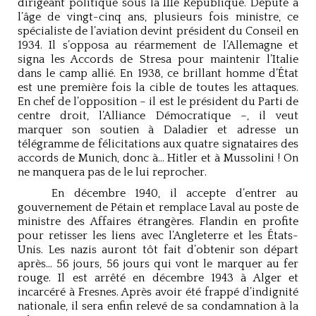
dirigeant politique sous la IIIe République. Député à
l’âge de vingt-cinq ans, plusieurs fois ministre, ce
spécialiste de l’aviation devint président du Conseil en
1934. Il s’opposa au réarmement de l’Allemagne et
signa les Accords de Stresa pour maintenir l’Italie
dans le camp allié. En 1938, ce brillant homme d’État
est une première fois la cible de toutes les attaques.
En chef de l’opposition – il est le président du Parti de
centre droit, l’Alliance Démocratique –, il veut
marquer son soutien à Daladier et adresse un
télégramme de félicitations aux quatre signataires des
accords de Munich, donc à… Hitler et à Mussolini ! On
ne manquera pas de le lui reprocher.
En décembre 1940, il accepte d’entrer au
gouvernement de Pétain et remplace Laval au poste de
ministre des Affaires étrangères. Flandin en profite
pour retisser les liens avec l’Angleterre et les États-
Unis. Les nazis auront tôt fait d’obtenir son départ
après… 56 jours, 56 jours qui vont le marquer au fer
rouge. Il est arrêté en décembre 1943 à Alger et
incarcéré à Fresnes. Après avoir été frappé d’indignité
nationale, il sera enfin relevé de sa condamnation à la