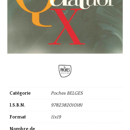
Catégorie
Poches BELGES
I.S.B.N.
9782382010181
Format
11x19
Nombre de