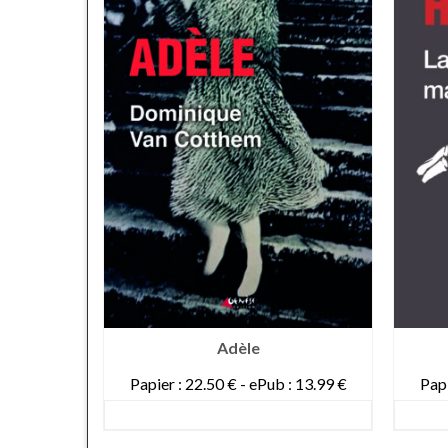
r
Adèle
s III)
Papier : 22.50 € - ePub : 13.99 €
Papi
: 13.99 €
DETAILS