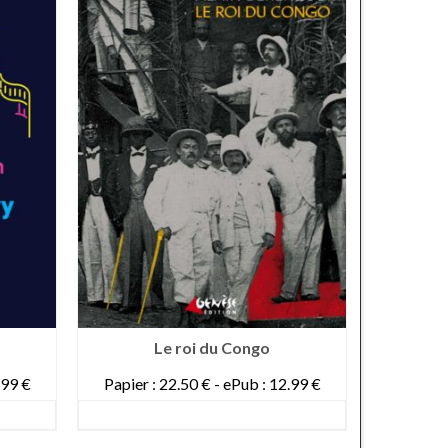
Le roi du Congo
Je s
.99 €
Papier : 22.50 € - ePub : 12.99 €
Papier :
DETAILS