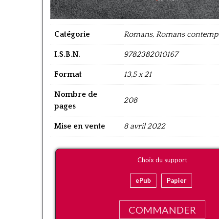
Catégorie
Romans, Romans contemp
I.S.B.N.
9782382010167
Format
13,5 x 21
Nombre de
208
pages
Mise en vente
8 avril 2022
Choix du support
ePub
Papier
COMMANDER