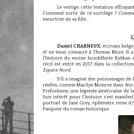
Le vertige, cette tentation effrayan
Comment sortir de ce sortilège ? Commen
meurtrier de sa fille…
L
Daniel CHARNEUX
, écrivain belg
et un essai consacré à Thomas More. Il a
l’histoire du moine bouddhiste Ryōkan e
récit est entré en 2017 dans la collectio
Espace Nord
.
S’il a imaginé des personnages de fi
réelles, comme Marilyn Monroe dans
Nor
Prefontaine, une légende américaine de la
Son intérêt pour l’histoire s’est manif
portrait de Jane Grey, éphémère reine d’A
Pasquier du roman historique.