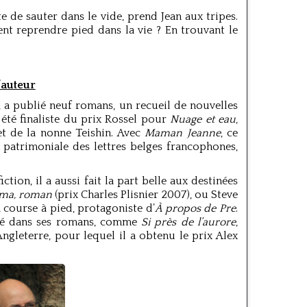
te de sauter dans le vide, prend Jean aux tripes.
t reprendre pied dans la vie ? En trouvant le
’auteur
e, a publié neuf romans, un recueil de nouvelles
 été finaliste du prix Rossel pour
Nuage et eau
,
t de la nonne Teishin. Avec
Maman Jeanne
, ce
n patrimoniale des lettres belges francophones,
ction, il a aussi fait la part belle aux destinées
ma, roman
(prix Charles Plisnier 2007), ou Steve
 course à pied, protagoniste d’
À propos de Pre
.
esté dans ses romans, comme
Si près de l’aurore
,
ngleterre, pour lequel il a obtenu le prix Alex