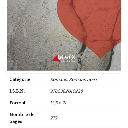
Catégorie
Romans, Romans noirs
I.S.B.N.
9782382010228
Format
13,5 x 21
Nombre de
272
pages