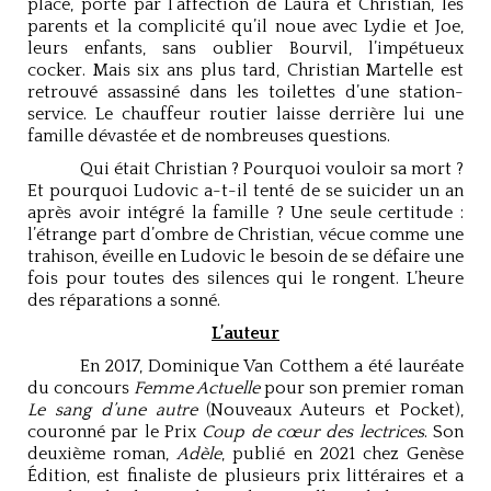
place, porté par l’affection de Laura et Christian, les
parents et la complicité qu’il noue avec Lydie et Joe,
leurs enfants, sans oublier Bourvil, l’impétueux
cocker. Mais six ans plus tard, Christian Martelle est
retrouvé assassiné dans les toilettes d’une station-
service. Le chauffeur routier laisse derrière lui une
famille dévastée et de nombreuses questions.
Qui était Christian ? Pourquoi vouloir sa mort ?
Et pourquoi Ludovic a-t-il tenté de se suicider un an
après avoir intégré la famille ? Une seule certitude :
l’étrange part d’ombre de Christian, vécue comme une
trahison, éveille en Ludovic le besoin de se défaire une
fois pour toutes des silences qui le rongent. L’heure
des réparations a sonné.
L’auteur
En 2017, Dominique Van Cotthem a été lauréate
du concours
Femme Actuelle
pour son premier roman
Le sang d’une autre
(Nouveaux Auteurs et Pocket),
couronné par le Prix
Coup de cœur des lectrices
. Son
deuxième roman,
Adèle
, publié en 2021 chez Genèse
Édition, est finaliste de plusieurs prix littéraires et a