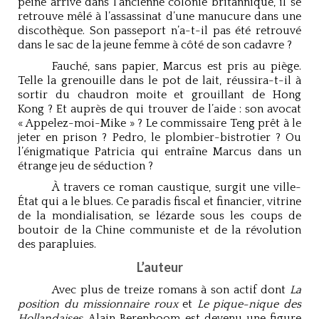
peine arrivé dans l’ancienne colonie britannique, il se
retrouve mêlé à l’assassinat d’une manucure dans une
discothèque. Son passeport n’a-t-il pas été retrouvé
dans le sac de la jeune femme à côté de son cadavre ?
Fauché, sans papier, Marcus est pris au piège.
Telle la grenouille dans le pot de lait, réussira-t-il à
sortir du chaudron moite et grouillant de Hong
Kong ? Et auprès de qui trouver de l’aide : son avocat
« Appelez-moi-Mike » ? Le commissaire Teng prêt à le
jeter en prison ? Pedro, le plombier-bistrotier ? Ou
l’énigmatique Patricia qui entraîne Marcus dans un
étrange jeu de séduction ?
À travers ce roman caustique, surgit une ville-
État qui a le blues. Ce paradis fiscal et financier, vitrine
de la mondialisation, se lézarde sous les coups de
boutoir de la Chine communiste et de la révolution
des parapluies.
L’auteur
Avec plus de treize romans à son actif dont
La
position du missionnaire roux
et
Le pique-nique des
Hollandaises
, Alain Berenboom est devenu une figure