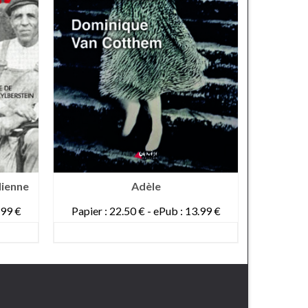
H
lienne
Adèle
Papier :
.99 €
Papier : 22.50 € - ePub : 13.99 €
DETAILS