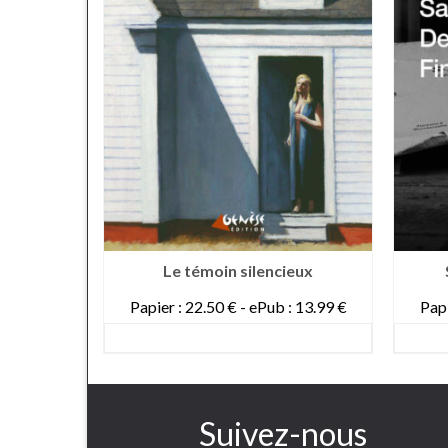
aume
Le témoin silencieux
: 12.99 €
Papier : 22.50 € - ePub : 13.99 €
Papi
DETAILS
Suivez-nous