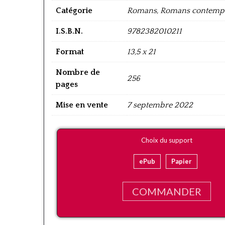
Catégorie
Romans, Romans contemp
I.S.B.N.
9782382010211
Format
13,5 x 21
Nombre de
256
pages
Mise en vente
7 septembre 2022
Choix du support
ePub
Papier
COMMANDER